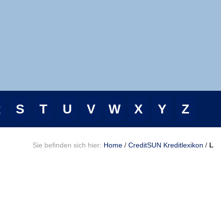
R
S
T
U
V
W
X
Y
Z
Sie befinden sich hier:
Home
/
CreditSUN Kreditlexikon
/
L