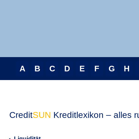
A
B
C
D
E
F
G
H
Credit
SUN
Kreditlexikon – alles
Liquidität