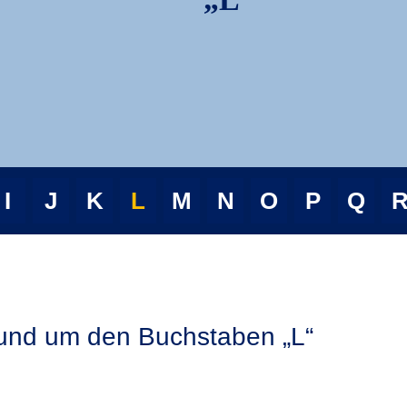
I
J
K
L
M
N
O
P
Q
 rund um den Buchstaben „L“